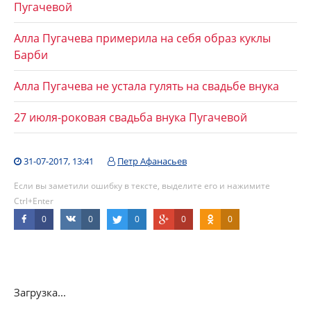
Пугачевой
Алла Пугачева примерила на себя образ куклы
Барби
Алла Пугачева не устала гулять на свадьбе внука
27 июля-роковая свадьба внука Пугачевой
31-07-2017, 13:41
Петр Афанасьев
Если вы заметили ошибку в тексте, выделите его и нажимите
Ctrl+Enter
0
0
0
0
0
Загрузка...