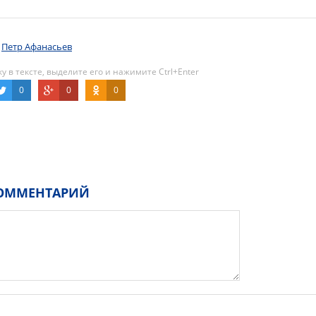
Петр Афанасьев
 в тексте, выделите его и нажимите Ctrl+Enter
0
0
0
ОММЕНТАРИЙ