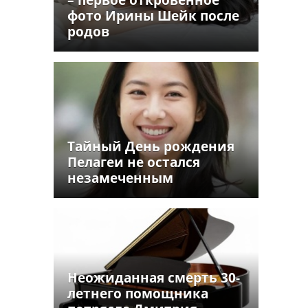
фото Ирины Шейк после
родов
Тайный День рождения
Пелагеи не остался
незамеченным
Неожиданная смерть 30-
летнего помощника