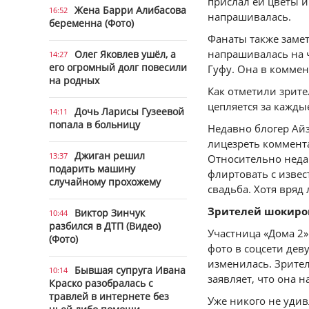
прислал ей цветы и 
Жена Барри Алибасова
16:52
напрашивалась.
беременна (Фото)
Фанаты также замет
напрашивалась на ч
Олег Яковлев ушёл, а
14:27
его огромный долг повесили
Гуфу. Она в коммен
на родных
Как отметили зрител
цепляется за кажды
Дочь Ларисы Гузеевой
14:11
попала в больницу
Недавно блогер Ай
лицезреть коммента
Джиган решил
13:37
Относительно неда
подарить машину
флиртовать с извес
случайному прохожему
свадьба. Хотя вряд 
Зрителей шокиро
Виктор Зинчук
10:44
разбился в ДТП (Видео)
Участница «Дома 2»
(Фото)
фото в соцсети дев
изменилась. Зрител
Бывшая супруга Ивана
10:14
заявляет, что она н
Краско разобралась с
травлей в интернете без
Уже никого не удив