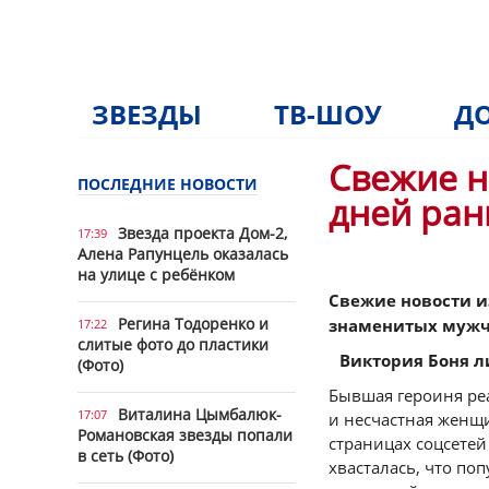
ЗВЕЗДЫ
ТВ-ШОУ
ДО
Свежие н
ПОСЛЕДНИЕ НОВОСТИ
дней ра
Звезда проекта Дом-2,
17:39
Алена Рапунцель оказалась
на улице с ребёнком
Свежие новости и
Регина Тодоренко и
знаменитых мужчи
17:22
слитые фото до пластики
Виктория Боня 
(Фото)
Бывшая героиня реа
Виталина Цымбалюк-
17:07
и несчастная женщ
Романовская звезды попали
страницах соцсетей
в сеть (Фото)
хвасталась, что по