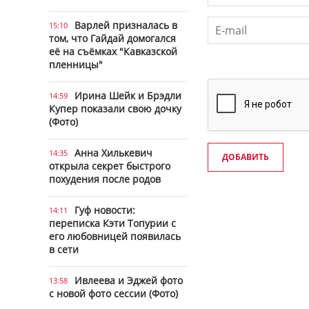
Варлей призналась в
15:10
том, что Гайдай домогался
её на съёмках "Кавказской
пленницы"
Ирина Шейк и Брэдли
14:59
Купер показали свою дочку
(Фото)
Анна Хилькевич
14:35
ДОБАВИТЬ
открыла секрет быстрого
похудения после родов
Гуф новости:
14:11
переписка Кэти Топурии с
его любовницей появилась
в сети
Ивлеева и Эджей фото
13:58
с новой фото сессии (Фото)