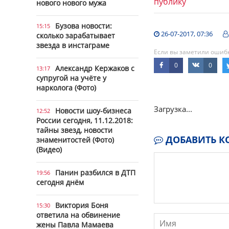
публику
нового нового мужа
Бузова новости:
15:15
26-07-2017, 07:36
сколько зарабатывает
звезда в инстаграме
Если вы заметили ошибку
0
0
Александр Кержаков с
13:17
супругой на учёте у
нарколога (Фото)
Загрузка...
Новости шоу-бизнеса
12:52
России сегодня, 11.12.2018:
тайны звезд, новости
ДОБАВИТЬ К
знаменитостей (Фото)
(Видео)
Панин разбился в ДТП
19:56
сегодня днём
Виктория Боня
15:30
ответила на обвинение
жены Павла Мамаева