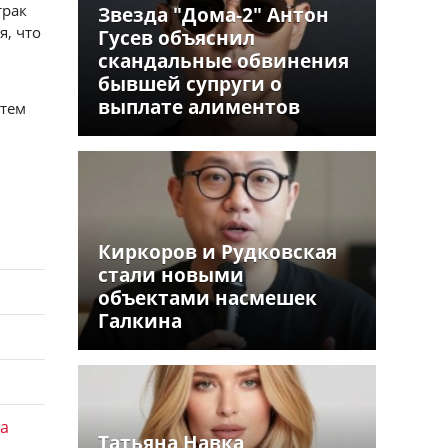
трак
Звезда "Дома-2" Антон
, что
Гусев объяснил
скандальные обвинения
бывшей супруги о
выплате алиментов
 тем
Киркоров и Рудковская
стали новыми
объектами насмешек
Галкина
а
Татьяна Навка