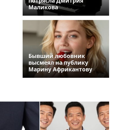
потрясла Дмитрия
Маликова
Бывший любовник
высмеял на публику
Марину Африкантову