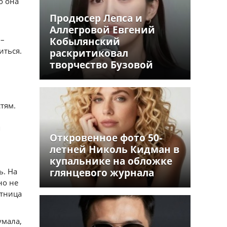
о она
Продюсер Лепса и
Аллегровой Евгений
 –
Кобылянский
иться.
раскритиковал
творчество Бузовой
тям.
я
Откровенное фото 50-
летней Николь Кидман в
купальнике на обложке
ь. На
глянцевого журнала
но не
стница
умала,