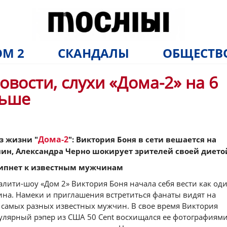
М 2
СКАНДАЛЫ
ОБЩЕСТВ
овости, слухи «Дома-2» на 6
ньше
Дома-2
з жизни "
": Виктория Боня в сети вешается на
н, Александра Черно шокирует зрителей своей дието
липнет к известным мужчинам
лити-шоу «Дом 2» Виктория Боня начала себя вести как од
ина. Намеки и приглашения встретиться фанаты видят на
 самых разных известных мужчин. В свое время Виктория
пулярный рэпер из США 50 Cent восхищался ее фотографиями