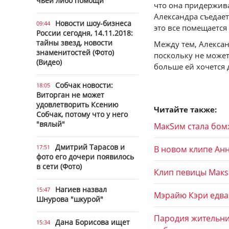
чьей либо помощи
что она придержива
Александра съедае
Новости шоу-бизнеса
09:44
это все помещается
России сегодня, 14.11.2018:
тайны звезд, новости
Между тем, Алексан
знаменитостей (Фото)
поскольку не может
(Видео)
больше ей хочется 
Собчак новости:
18:05
Виторган не может
удовлетворить Ксению
Читайте также:
Собчак, потому что у него
"вялый"
МакSим стала бо
Дмитрий Тарасов и
17:51
В новом клипе Ан
фото его дочери появилось
в сети (Фото)
Клип певицы Макs
Нагиев назвал
15:47
Мэрайю Кэри едва
Шнурова "шкурой"
Пародия жительни
Дана Борисова ищет
15:34