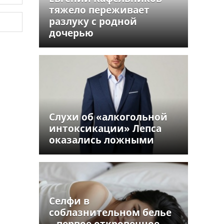
тяжело переживает
разлуку с родной
дочерью
Слухи об «алкогольной
интоксикации» Лепса
оказались ложными
Селфи в
соблазнительном белье
– первое откровенное