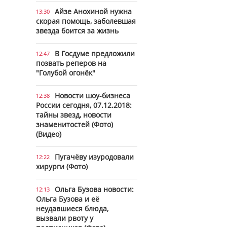
Айзе Анохиной нужна
13:30
скорая помощь, заболевшая
звезда боится за жизнь
В Госдуме предложили
12:47
позвать реперов на
"Голубой огонёк"
Новости шоу-бизнеса
12:38
России сегодня, 07.12.2018:
тайны звезд, новости
знаменитостей (Фото)
(Видео)
Пугачёву изуродовали
12:22
хирурги (Фото)
Ольга Бузова новости:
12:13
Ольга Бузова и её
неудавшиеся блюда,
вызвали рвоту у