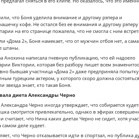
предлагал сняться в его клипе. Но оказалось, что это именн
или, что Боня уделила внимание и другому рэпера и
ашечку кофе. Не остался без ее внимания и другому рэперу
тарии на его странице пожалела, что не смогла с ним встрет
и «Дома 2», Боня намекает, что от мужчин отбоя нет, а сама
е штаны.
за Анохина написала гневную публикацию, что ей надоело
рии Виктории, которая без разбору пишет всем знаменитос
вно бывшая участница «Дома 2» даже предприняла попытку
тным турецким актером, у которого скоро должна состоятьс
ли звезда знает, кто такая Боня.
вала диета Александры Черно
 Александра Черно иногда утверждает, что собирается худет
ушка смотрится привлекательно, однако в эфирах совершен
и считают, что Нина каких диетах Черно не сидит, хотя уча
а самом деле худеет.
ляет, что Черно отказывается идти в спортзал, но публика д