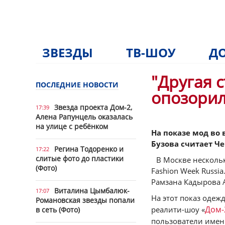
ЗВЕЗДЫ
ТВ-ШОУ
ДО
"Другая с
ПОСЛЕДНИЕ НОВОСТИ
опозорил
Звезда проекта Дом-2,
17:39
Алена Рапунцель оказалась
на улице с ребёнком
На показе мод во 
Бузова считает Ч
Регина Тодоренко и
17:22
слитые фото до пластики
В Москве несколь
(Фото)
Fashion Week Russi
Рамзана Кадырова 
Виталина Цымбалюк-
17:07
На этот показ оде
Романовская звезды попали
Дом-
реалити-шоу «
в сеть (Фото)
пользователи имен