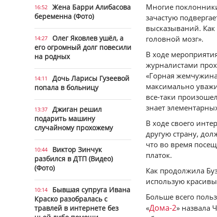
Многие поклонники 
Жена Барри Алибасова
16:52
беременна (Фото)
зачастую подвергае
высказываний. Как
Олег Яковлев ушёл, а
головной мозг».
14:27
его огромный долг повесили
В ходе мероприятия
на родных
журналистами прох
«Горная жемчужина»
Дочь Ларисы Гузеевой
14:11
максимально уважит
попала в больницу
все-таки произошел
знает элементарны
Джиган решил
13:37
подарить машину
В ходе своего инте
случайному прохожему
другую страну, дол
что во время посещ
Виктор Зинчук
10:44
платок.
разбился в ДТП (Видео)
(Фото)
Как продолжила Буз
использую красивые
Бывшая супруга Ивана
10:14
Больше всего польз
Краско разобралась с
Дома-2
«
» назвала 
травлей в интернете без