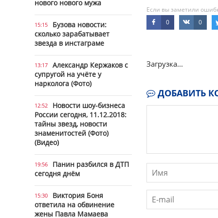
нового нового мужа
Если вы заметили ошибку
0
0
Бузова новости:
15:15
сколько зарабатывает
звезда в инстаграме
Загрузка...
Александр Кержаков с
13:17
супругой на учёте у
нарколога (Фото)
ДОБАВИТЬ К
Новости шоу-бизнеса
12:52
России сегодня, 11.12.2018:
тайны звезд, новости
знаменитостей (Фото)
(Видео)
Панин разбился в ДТП
19:56
сегодня днём
Виктория Боня
15:30
ответила на обвинение
жены Павла Мамаева