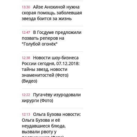
Айзе Анохиной нужна
13:30
скорая помощь, заболевшая
звезда боится за жизнь
В Госдуме предложили
12:47
позвать реперов на
"Голубой огонёк"
Новости шоу-бизнеса
12:38
России сегодня, 07.12.2018:
тайны звезд, новости
знаменитостей (Фото)
(Видео)
Пугачёву изуродовали
12:22
хирурги (Фото)
Ольга Бузова новости:
12:13
Ольга Бузова и её
неудавшиеся блюда,
вызвали рвоту у