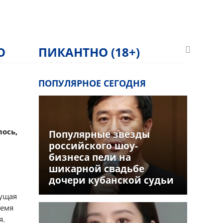
О
ПИКАНТНО (18+)
ПОПУЛЯРНОЕ СЕГОДНЯ
лось,
Популярные звезды
российского шоу-
бизнеса пели на
шикарной свадьбе
дочери кубанской судьи
дущая
ремя
я.