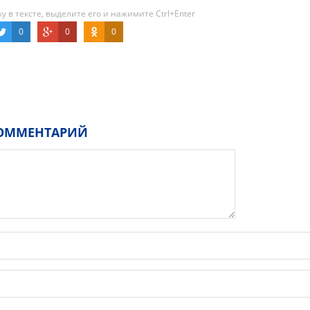
 в тексте, выделите его и нажимите Ctrl+Enter
0
0
0
ОММЕНТАРИЙ