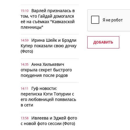
Варлей призналась в
15:10
том, что Гайдай домогался
её на съёмках "Кавказской
пленницы"
Ирина Шейк и Брэдли
14:59
ДОБАВИТЬ
Купер показали свою дочку
(Фото)
Анна Хилькевич
14:35
открыла секрет быстрого
похудения после родов
Гуф новости:
14:11
переписка Кэти Топурии с
его любовницей появилась
в сети
Ивлеева и Эджей фото
13:58
с новой фото сессии (Фото)