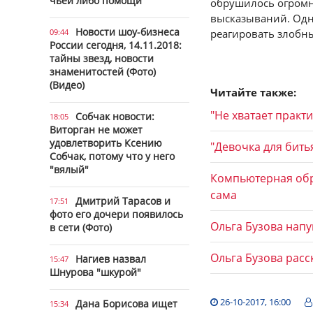
чьей либо помощи
обрушилось огромн
высказываний. Одн
Новости шоу-бизнеса
09:44
реагировать злобны
России сегодня, 14.11.2018:
тайны звезд, новости
знаменитостей (Фото)
(Видео)
Читайте также:
"Не хватает практ
Собчак новости:
18:05
Виторган не может
удовлетворить Ксению
"Девочка для бить
Собчак, потому что у него
"вялый"
Компьютерная обра
сама
Дмитрий Тарасов и
17:51
фото его дочери появилось
Ольга Бузова нап
в сети (Фото)
Ольга Бузова расс
Нагиев назвал
15:47
Шнурова "шкурой"
26-10-2017, 16:00
Дана Борисова ищет
15:34