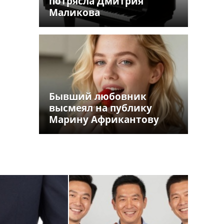
потрясла Дмитрия
Маликова
Бывший любовник
высмеял на публику
Марину Африкантову