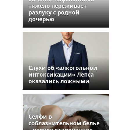
тяжело переживает
разлуку с родной
дочерью
Слухи об «алкогольной
интоксикации» Лепса
оказались ложными
Селфи в
соблазнительном белье
– первое откровенное