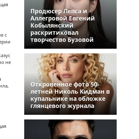
ущая
Продюсер Лепса и
Аллегровой Евгений
Кобылянский
раскритиковал
е с
творчество Бузовой
серии
казус
но не
в
Откровенное фото 50-
ила,
летней Николь Кидман в
купальнике на обложке
глянцевого журнала
щая