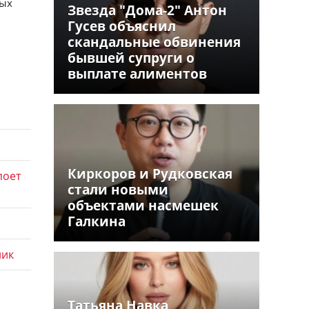
ных
Звезда "Дома-2" Антон
Гусев объяснил
скандальные обвинения
бывшей супруги о
выплате алиментов
Киркоров и Рудковская
поет
стали новыми
объектами насмешек
Галкина
лик
Татьяна Навка