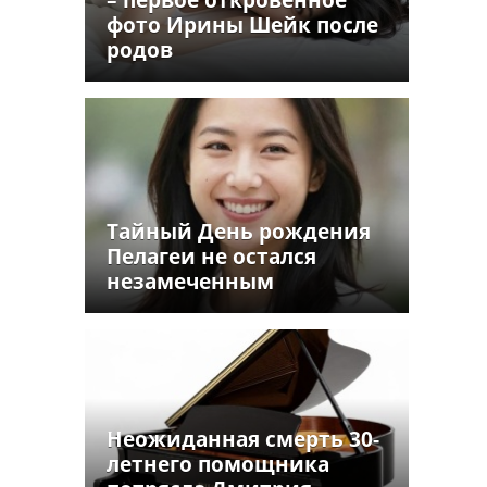
фото Ирины Шейк после
родов
Тайный День рождения
Пелагеи не остался
незамеченным
Неожиданная смерть 30-
летнего помощника