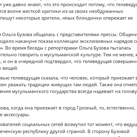
уже давно знают, что это происходит потому, что телевед
тся волне жесткой критики из-за своих необдуманных
 пишут некоторые зрители, «язык блондинки опережает ее
 Ольга Бузова общалась с представителями прессы. Общени
одило накануне показа коллекции эксклюзивных нарядов 
. Во время беседы с репортерами Ольга Бузова пыталась
ельно говорить о мусульманской культуре. Тем не менее, 
, и он в очередной подтвердил, что телеведущая совершен
х вещей.
рвью телеведущая сказала, что человек, который приезжает 
жен уважать традиции живущих там людей. Также она отмет
ения мусульманского государства всегда надевает на голову
ова, когда она приезжает в город Грозный, то, естественно,
 аксессуары.
ователей социальных сетей возмутил тот момент, что веду
Чеченскую республику другой страной. В сторону Бузовой